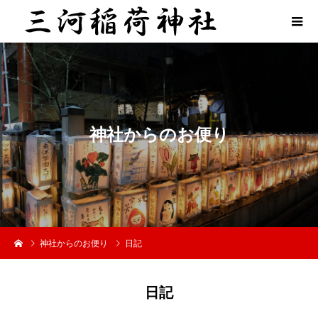
神
社
か
ら
の
お
便
り
神社からのお便り
日記
日記