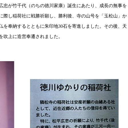
広忠が竹千代（のちの徳川家康）誕生にあたり、成長の無事を
に際し稲荷社に戦勝祈願し、勝利後、寺の山号を「玉松山」か
仏を奉納するとともに朱印地30石を寄進しました。その後、天
を吹上に造営奉遷されました。