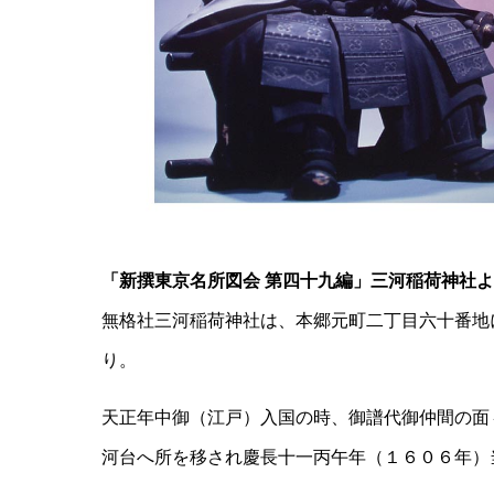
「新撰東京名所図会 第四十九編」三河稲荷神社
無格社三河稲荷神社は、本郷元町二丁目六十番地
り。
天正年中御（江戸）入国の時、御譜代御仲間の面
河台へ所を移され慶長十一丙午年（１６０６年）