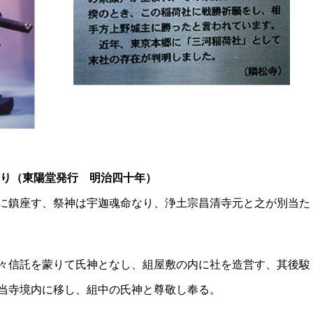
より（東陽堂発行 明治四十年）
に鎮座す、祭神は宇迦魂命なり、浄土宗昌清寺元と之が別当た
々信託を蒙りて氏神となし、組屋敷の内に社を造営す、其後駿
当寺境内に移し、組中の氏神と尊敬し奉る。