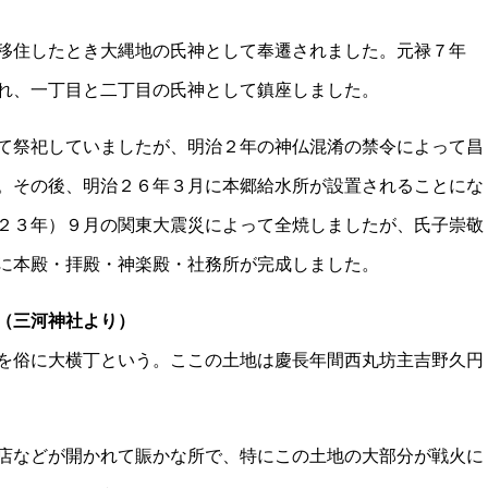
移住したとき大縄地の氏神として奉遷されました。元禄７年
れ、一丁目と二丁目の氏神として鎮座しました。
て祭祀していましたが、明治２年の神仏混淆の禁令によって昌
。その後、明治２６年３月に本郷給水所が設置されることにな
２３年）９月の関東大震災によって全焼しましたが、氏子崇敬
に本殿・拝殿・神楽殿・社務所が完成しました。
（三河神社より）
を俗に大横丁という。ここの土地は慶長年間西丸坊主吉野久円
店などが開かれて賑かな所で、特にこの土地の大部分が戦火に