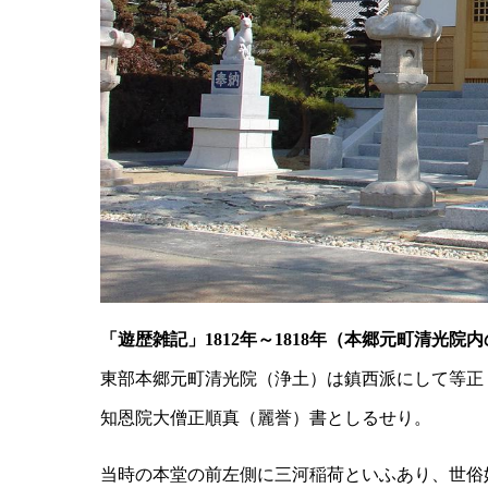
「遊歴雑記」1812年～1818年（本郷元町清光院
東部本郷元町清光院（浄土）は鎮西派にして等正
知恩院大僧正順真（麗誉）書としるせり。
当時の本堂の前左側に三河稲荷といふあり、世俗