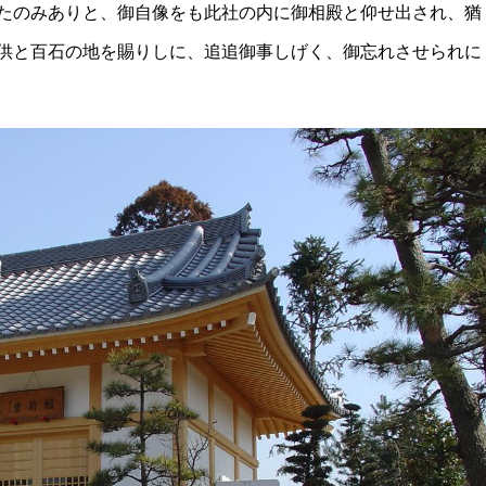
たのみありと、御自像をも此社の内に御相殿と仰せ出され、猶
供と百石の地を賜りしに、追追御事しげく、御忘れさせられに