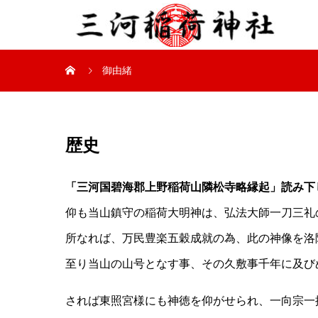
御由緒
歴史
「三河国碧海郡上野稲荷山隣松寺略縁起」読み下
仰も当山鎮守の稲荷大明神は、弘法大師一刀三礼
所なれば、万民豊楽五穀成就の為、此の神像を洛
至り当山の山号となす事、その久敷事千年に及び
されば東照宮様にも神徳を仰がせられ、一向宗一