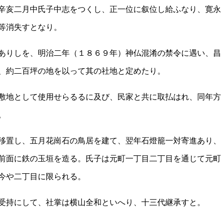
辛亥二月中氏子中志をつくし、正一位に叙位し給ふなり、寛永
等消失すとなり。
ありしを、明治二年（１８６９年）神仏混淆の禁令に遇い、昌
、約二百坪の地を以って其の社地と定めたり。
敷地として使用せらるるに及び、民家と共に取払はれ、同年方
。
移置し、五月花崗石の鳥居を建て、翌年石燈籠一対寄進あり、
前面に鉄の玉垣を造る。氏子は元町一丁目二丁目を通じて元町
今や二丁目に限られる。
受持にして、社掌は横山全和といへり、十三代継承すと。