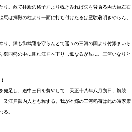
たり。敢て拝殿の格子戸より覗きみれば矢を背負る両大臣左右
絵馬は拝殿の柱より一面に打ち付けたるは霊験著明きやらん、
奉り、猶も御武運を守らんとて遥々の三河の国より付添まいら
り御同勢の中に囲れ江戸へ下りし狐なるが故に、三河いなりと
り）
を発足し、途中三日を費やして、天正十八年八月朔日、旗鼓
、又江戸御内入とも称する。我が本郷の三河稲荷は此の時家康
れる。