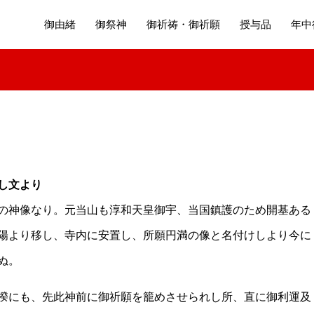
御由緒
御祭神
御祈祷・御祈願
授与品
年中
し文より
の神像なり。元当山も淳和天皇御宇、当国鎮護のため開基ある
陽より移し、寺内に安置し、所願円満の像と名付けしより今に
ぬ。
揆にも、先此神前に御祈願を籠めさせられし所、直に御利運及