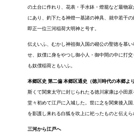
の土台に作れり、花表・手水鉢・燈籠など最物寂
にあり、釣下たる神燈一基諸の神具、就中若干の
即正一位三河稲荷大明神と号す。
伝えいふ、むかし神祖御入国の砌公の聖徳を慕い
せ、奴僕に身をやつし御小人・御中間の中に打交
も奴僕稲荷ともいふ。
本郷区史 第二偏 本郷区通史（徳川時代の本郷よ
斯くて関東太守に封じられたる徳川家康は小田原
堂々初めて江戸に入城した。世に之を関東後入国
を影護し来れる白狐を吹上に祀ったものと伝えら
三河から江戸へ