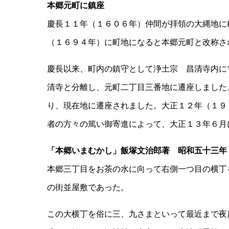
本郷元町に鎮座
慶長１１年（１６０６年）仲間が拝領の大縄地に
（１６９４年）に町地になると本郷元町と改称さ
慶長以来、町内の鎮守として浄土宗 昌清寺内に
清寺と分離し、元町二丁目三番地に遷座しました
り、現在地に遷座されました。大正１２年（１９
者の方々の篤い御寄進によって、大正１３年６月
「本郷いまむかし」飯塚文治郎著 昭和五十三年
本郷三丁目をお茶の水に向って右側一つ目の横丁
の街並屋敷であった。
この大横丁を俗に三、九さまといって最近まで夜