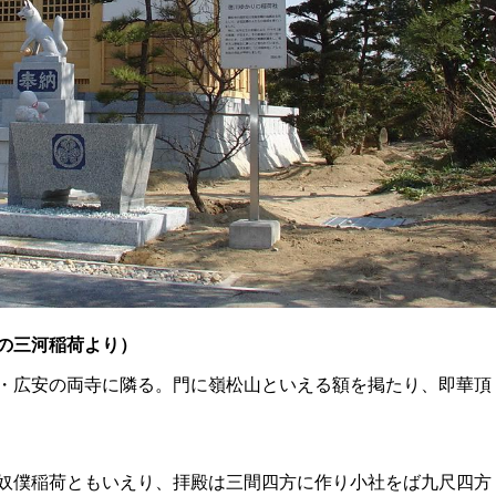
内の三河稲荷より）
・広安の両寺に隣る。門に嶺松山といえる額を掲たり、即華頂
奴僕稲荷ともいえり、拝殿は三間四方に作り小社をば九尺四方