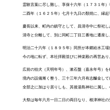
霊験言葉に尽し難し、享保十六年（１７３１年）
二酉年（１６２５年）七月十九日の類焼に、縁起
慶長以来、町内の鎮守として、昌清寺中に祭祀し
清寺と分離して、別に同町二丁目三番地に遷座し
明治二十六年（１８９５年）同所が本郷給水工場
今の地に転ず、本社拝殿並びに神楽殿の再営あり
広前の狛犬（天明年号）、漱石盤（嘉永年号）を
境内の設備漸く整う、三十三年六月有志醵金して
全部之に加はり居りしも、其後湯島神社に属し、
大祭は毎年六月一日二日の両日なり、根津神社の